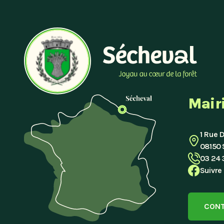
Mairi
1 Rue 
08150 
03 24 
Suivre
CON